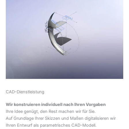
l
e
s
S
k
i
z
z
e
n
,
CAD-Dienstleistung
Wir konstruieren individuell nach Ihren Vorgaben
Ihre Idee genügt, den Rest machen wir für Sie.
Auf Grundlage Ihrer Skizzen und Maßen digitalisieren wir
Ihren Entwurf als parametrisches CAD-Modell.